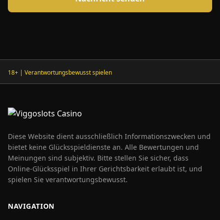
18+ | Verantwortungsbewusst spielen
Diese Website dient ausschließlich Informationszwecken und
bietet keine Glücksspieldienste an. Alle Bewertungen und
Meinungen sind subjektiv. Bitte stellen Sie sicher, dass
Online-Glücksspiel in Ihrer Gerichtsbarkeit erlaubt ist, und
spielen Sie verantwortungsbewusst.
NAVIGATION