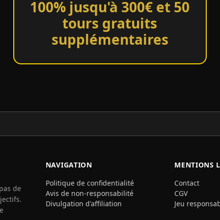
100% jusqu'à 300€ et 50
tours gratuits
supplémentaires
NAVIGATION
MENTIONS 
Politique de confidentialité
Contact
 pas de
Avis de non-responsabilité
CGV
ectifs.
Divulgation d'affiliation
Jeu responsa
re