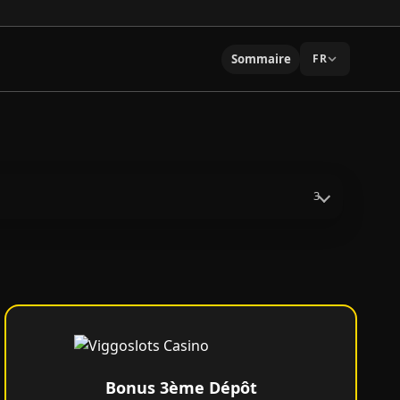
Sommaire
FR
3
Bonus 3ème Dépôt